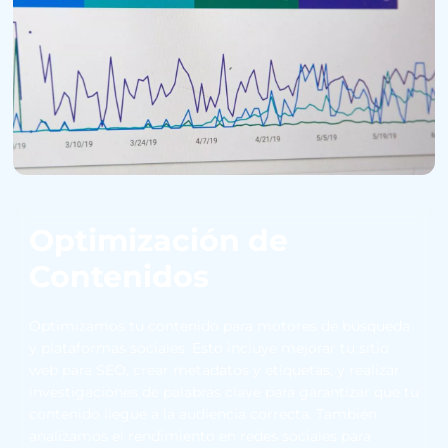
Optimización de
Contenidos
Optimizamos tu contenido para motores de búsqueda
y plataformas sociales. Esto incluye mejorar tu sitio
web para SEO, crear metadatos y etiquetas, y realizar
investigaciones de palabras clave para garantizar que tu
contenido llegue a la audiencia correcta. También
analizamos el rendimiento en redes sociales para