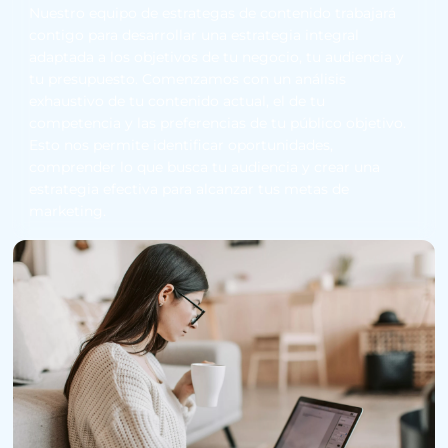
Nuestro equipo de estrategas de contenido trabajará
contigo para desarrollar una estrategia integral
adaptada a los objetivos de tu negocio, tu audiencia y
tu presupuesto. Comenzamos con un análisis
exhaustivo de tu contenido actual, el de tu
competencia y las preferencias de tu público objetivo.
Esto nos permite identificar oportunidades,
comprender lo que busca tu audiencia y crear una
estrategia efectiva para alcanzar tus metas de
marketing.