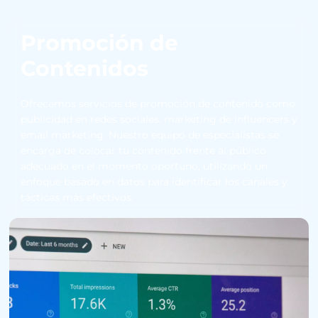
Promoción de
Contenidos
Ofrecemos servicios de promoción de contenido como
publicidad en redes sociales, marketing de influencers y
email marketing. Nuestro equipo de especialistas se
encarga de colocar tu contenido frente al público
adecuado en el momento oportuno, utilizando un
enfoque basado en datos para identificar los canales y
tácticas más efectivos.