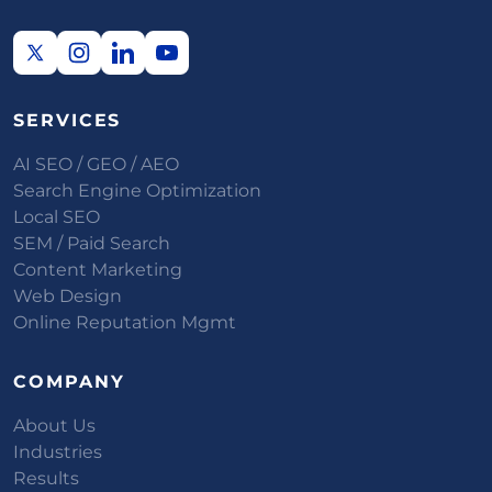
SERVICES
AI SEO / GEO / AEO
Search Engine Optimization
Local SEO
SEM / Paid Search
Content Marketing
Web Design
Online Reputation Mgmt
COMPANY
About Us
Industries
Results