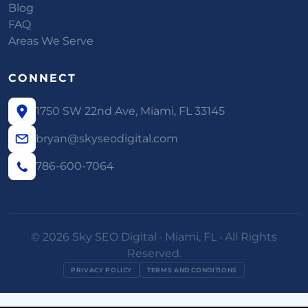
Blog
FAQ
Areas We Serve
CONNECT
1750 SW 22nd Ave, Miami, FL 33145
bryan@skyseodigital.com
786-600-7064
© 2026 Sky SEO Digital · Miami, FL · All Rights
Reserved.
PRIVACY POLICY
TERMS AND CONDITIONS